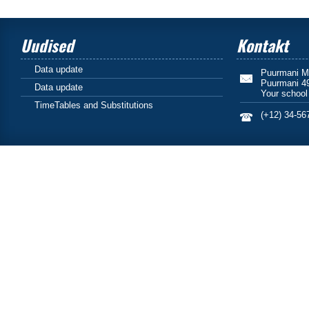
Uudised
Kontakt
Data update
Puurmani Mõ
Puurmani 4
Data update
Your school
TimeTables and Substitutions
(+12) 34-56