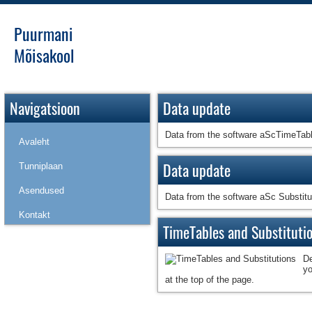
Puurmani
Mõisakool
Navigatsioon
Data update
Data from the software aScTimeTab
Avaleht
Data update
Tunniplaan
Asendused
Data from the software aSc Substit
Kontakt
TimeTables and Substituti
De
yo
at the top of the page.